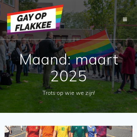
Ga
naar
de
inhoud
Maand:
maart
2025
Trots op wie we zijn!