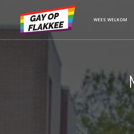
Ga
naar
de
WEES WELKOM
inhoud