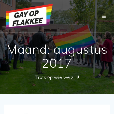
Ga
naar
de
inhoud
Maand:
augustus
2017
Trots op wie we zijn!