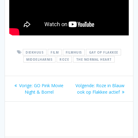
DIEKHUUS
FILM
FILMHUIS
GAY OP FLAKKEE
MIDDELHARNIS
ROZE
THE NORMAL HEART
Bericht
Vorig
Volgend
Vorige:
GO Pink Movie
Volgende:
Roze in Blauw
navigatie
bericht:
bericht:
Night & Borrel
ook op Flakkee actief