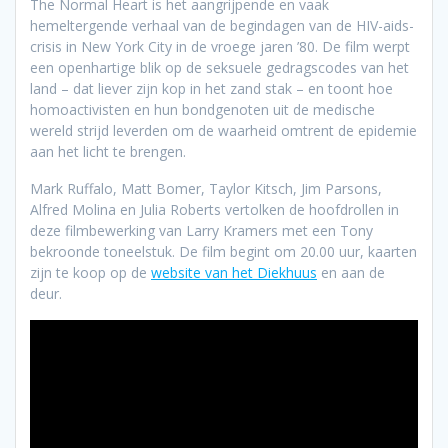
The Normal Heart is het aangrijpende en vaak
hemeltergende verhaal van de begindagen van de HIV-aids-
crisis in New York City in de vroege jaren ’80. De film werpt
een openhartige blik op de seksuele gedragscodes van het
land – dat liever zijn kop in het zand stak – en toont hoe
homoactivisten en hun bondgenoten uit de medische
wereld strijd leverden om de waarheid omtrent de epidemie
aan het licht te brengen.
Mark Ruffalo, Matt Bomer, Taylor Kitsch, Jim Parsons,
Alfred Molina en Julia Roberts vertolken de hoofdrollen in
deze filmbewerking van Larry Kramers met een Tony
bekroonde toneelstuk. De film begint om 20.00 uur, kaarten
zijn te koop op de
website van het Diekhuus
en aan de
deur.