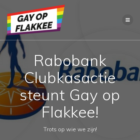
Ga
naar
de
inhoud
Rabobank
Clubkasactie
steunt Gay op
Flakkee!
Trots op wie we zijn!