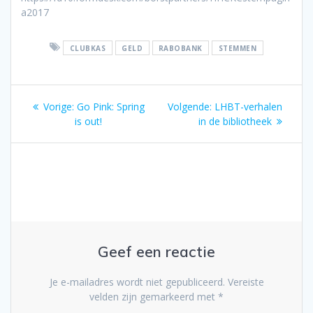
a2017
CLUBKAS
GELD
RABOBANK
STEMMEN
Bericht
Vorig
Volgend
Vorige:
Go Pink: Spring
Volgende:
LHBT-verhalen
navigatie
bericht:
bericht:
is out!
in de bibliotheek
Geef een reactie
Je e-mailadres wordt niet gepubliceerd.
Vereiste
velden zijn gemarkeerd met
*