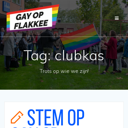
Ga
naar
de
inhoud
Tag:
clubkas
Trots op wie we zijn!