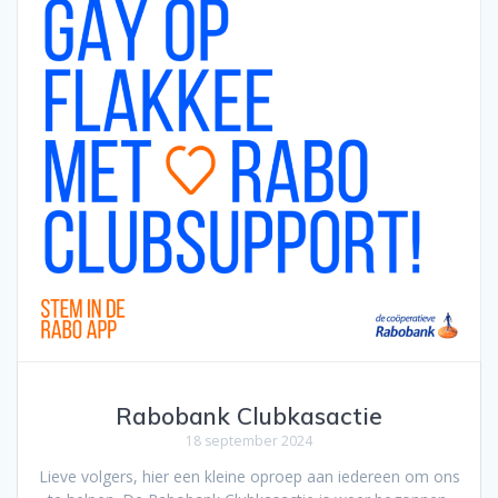
Rabobank Clubkasactie
18 september 2024
Lieve volgers, hier een kleine oproep aan iedereen om ons