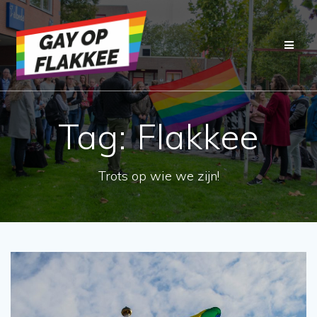
Ga
naar
de
inhoud
Tag:
Flakkee
Trots op wie we zijn!