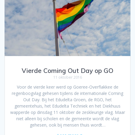
Vierde Coming Out Day op GO
11 oktober 2016
Voor de vierde keer werd op Goeree-Overflakkee de
regenboogvlag gehesen tijdens de internationale Coming
Out Day. Bij het Edudelta Groen, de RGO, het
gemeentehuis, het Edudelta Techniek en het Diekhuus
wapperde op dinsdag 11 oktober de zeskleurige vlag. Maar
niet alleen bij scholen en de gemeente wordt de vlag
gehesen, ook bij mensen thuis wordt…