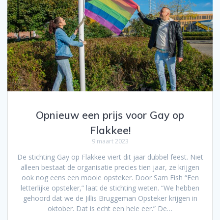
Opnieuw een prijs voor Gay op
Flakkee!
9 maart 2023
De stichting Gay op Flakkee viert dit jaar dubbel feest. Niet
alleen bestaat de organisatie precies tien jaar, ze krijgen
ook nog eens een mooie opsteker. Door Sam Fish “Een
letterlijke opsteker,” laat de stichting weten. “We hebben
gehoord dat we de Jillis Bruggeman Opsteker krijgen in
oktober. Dat is echt een hele eer.” De…