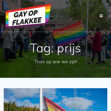
Ga
naar
de
inhoud
Tag:
prijs
Trots op wie we zijn!