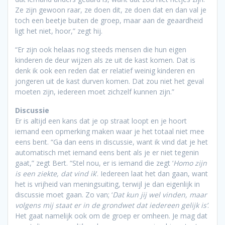
Ze zijn gewoon raar, ze doen dit, ze doen dat en dan val je
toch een beetje buiten de groep, maar aan de geaardheid
ligt het niet, hoor,” zegt hij.
“Er zijn ook helaas nog steeds mensen die hun eigen
kinderen de deur wijzen als ze uit de kast komen. Dat is
denk ik ook een reden dat er relatief weinig kinderen en
jongeren uit de kast durven komen. Dat zou niet het geval
moeten zijn, iedereen moet zichzelf kunnen zijn.”
Discussie
Er is altijd een kans dat je op straat loopt en je hoort
iemand een opmerking maken waar je het totaal niet mee
eens bent. “Ga dan eens in discussie, want ik vind dat je het
automatisch met iemand eens bent als je er niet tegenin
gaat,” zegt Bert. “Stel nou, er is iemand die zegt ‘
Homo zijn
is een ziekte, dat vind ik
’. Iedereen laat het dan gaan, want
het is vrijheid van meningsuiting, terwijl je dan eigenlijk in
discussie moet gaan. Zo van; ‘
Dat kun jij wel vinden, maar
volgens mij staat er in de grondwet dat iedereen gelijk is’
.
Het gaat namelijk ook om de groep er omheen. Je mag dat