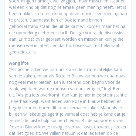
soort dingen namelijk wel zeggen, maar misschien staat er
wel een kind bij dat nog helemaal geen mening heeft. Het is
heel makkelijk om een kind op deze manier een mening aan
te praten. Daarnaast kan er ook iemand binnen
gehoorafstand staan die uit de kast wil komen maar het na
die opmerking niet meer durft. Dus ga vooral de discussie
aan. Er moet over gepraat worden en misschien kun je die
mensen wel in laten zien dat homoseksualiteit helemaal
geen ziekte is.”
Aangifte
“Als politie zitten we natuurlijk aan de strafrechtelijke kant
van de zaken, maar als Roze in Blauw kunnen we daarnaast
nog veel meer bieden. Een luisterend oor, begrip voor de
zaak, wij doen wat de mensen van ons vragen,” legt Bert
uit. “Als jou iets overkomt, dan kun je hier in eerste instantie
je verhaal kwijt, want leden van Roze in Blauw hebben er
begrip voor en horen dit soort verhalen vaker. Maar als je
bij een willekeurige agent je verhaal doet heb je kans dat je
ze niet de juiste hulp kunnen bieden. Bij de supporters van
Roze in Blauw kun je rustig je verhaal kwijt en weet je zeker
dat het goed zit. We willen natuurlijk dat iedereen op de