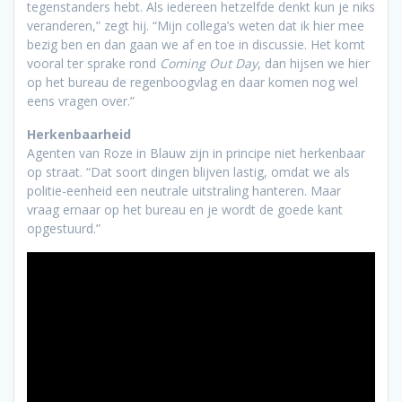
tegenstanders hebt. Als iedereen hetzelfde denkt kun je niks
veranderen,” zegt hij. “Mijn collega’s weten dat ik hier mee
bezig ben en dan gaan we af en toe in discussie. Het komt
vooral ter sprake rond
Coming Out Day
, dan hijsen we hier
op het bureau de regenboogvlag en daar komen nog wel
eens vragen over.”
Herkenbaarheid
Agenten van Roze in Blauw zijn in principe niet herkenbaar
op straat. “Dat soort dingen blijven lastig, omdat we als
politie-eenheid een neutrale uitstraling hanteren. Maar
vraag ernaar op het bureau en je wordt de goede kant
opgestuurd.”