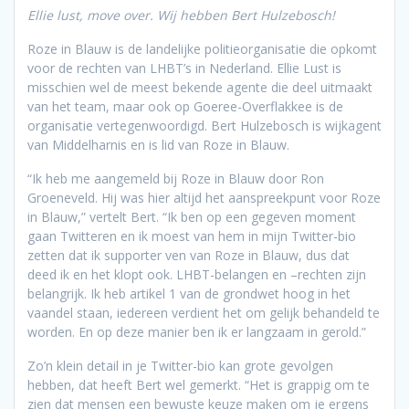
Ellie lust, move over. Wij hebben Bert Hulzebosch!
Roze in Blauw is de landelijke politieorganisatie die opkomt
voor de rechten van LHBT’s in Nederland. Ellie Lust is
misschien wel de meest bekende agente die deel uitmaakt
van het team, maar ook op Goeree-Overflakkee is de
organisatie vertegenwoordigd. Bert Hulzebosch is wijkagent
van Middelharnis en is lid van Roze in Blauw.
“Ik heb me aangemeld bij Roze in Blauw door Ron
Groeneveld. Hij was hier altijd het aanspreekpunt voor Roze
in Blauw,” vertelt Bert. “Ik ben op een gegeven moment
gaan Twitteren en ik moest van hem in mijn Twitter-bio
zetten dat ik supporter ven van Roze in Blauw, dus dat
deed ik en het klopt ook. LHBT-belangen en –rechten zijn
belangrijk. Ik heb artikel 1 van de grondwet hoog in het
vaandel staan, iedereen verdient het om gelijk behandeld te
worden. En op deze manier ben ik er langzaam in gerold.”
Zo’n klein detail in je Twitter-bio kan grote gevolgen
hebben, dat heeft Bert wel gemerkt. “Het is grappig om te
zien dat mensen een bewuste keuze maken om je ergens