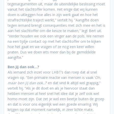
tegenargumenten uit, maar de uiteindelijke beslissing moet
vanuit het slachtoffer komen. Het enige dat wij kunnen
doen is uitleggen hoe alles in zijn werk gaat en hoe het
strafrechtelijke traject werkt,” vertelt hij. “Aangifte doen
tegen iemand brengt consequenties met zich mee en het is
aan het slachtoffer om die keuze te maken,” legt Bert uit.
“Verder houden we ook een vinger aan de pols. We nemen
na een tijdje contact op met het slachtoffer om te kijken
hoe het gaat en we vragen of ze nog een keer willen
praten. Dus we doen iets meer dan bij de gemiddelde
aangifte.”
Ben jij dan ook…?
Als iemand zich inzet voor LHBT’s dan roep dat al snel
vragen op. “Een primaire reactie van mensen is vaak ‘
Oh,
maar ben jij dan ook..?
’ en dat vind ik altijd wel grappig,”
vertelt hij. “Als je dit doet en als je hiervoor staat dan
hebben mensen al heel snel het idee dat je zelf ook wel
homo moet zijn. Dat zet je wel een beetje buiten de groep
en dat is voor ons eigenlijk wel een goede ervaring. Wij
krijgen op dat moment namelijk, in zeer lichte mate,