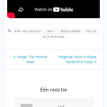
BERT HULZEBOSCH
LHBT+
MIDDELHARNIS
POLITIE
ROZE IN BLAUW
Bericht
Vorig
Volgend
Vorige:
The Normal
Volgende:
Roze in Blauw
navigatie
bericht:
bericht:
Heart
herdenkt in Parijs
Één reactie
Jan