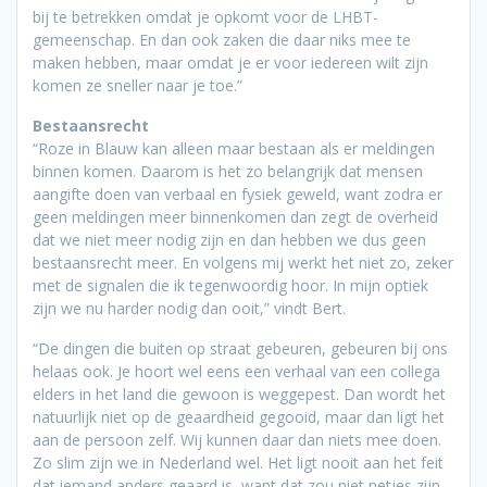
bij te betrekken omdat je opkomt voor de LHBT-
gemeenschap. En dan ook zaken die daar niks mee te
maken hebben, maar omdat je er voor iedereen wilt zijn
komen ze sneller naar je toe.”
Bestaansrecht
“Roze in Blauw kan alleen maar bestaan als er meldingen
binnen komen. Daarom is het zo belangrijk dat mensen
aangifte doen van verbaal en fysiek geweld, want zodra er
geen meldingen meer binnenkomen dan zegt de overheid
dat we niet meer nodig zijn en dan hebben we dus geen
bestaansrecht meer. En volgens mij werkt het niet zo, zeker
met de signalen die ik tegenwoordig hoor. In mijn optiek
zijn we nu harder nodig dan ooit,” vindt Bert.
“De dingen die buiten op straat gebeuren, gebeuren bij ons
helaas ook. Je hoort wel eens een verhaal van een collega
elders in het land die gewoon is weggepest. Dan wordt het
natuurlijk niet op de geaardheid gegooid, maar dan ligt het
aan de persoon zelf. Wij kunnen daar dan niets mee doen.
Zo slim zijn we in Nederland wel. Het ligt nooit aan het feit
dat iemand anders geaard is, want dat zou niet netjes zijn.