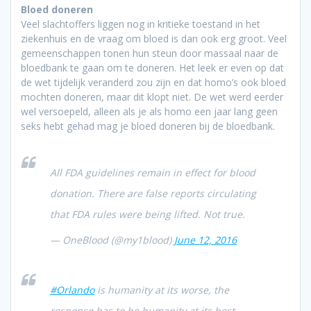
Bloed doneren
Veel slachtoffers liggen nog in kritieke toestand in het
ziekenhuis en de vraag om bloed is dan ook erg groot. Veel
gemeenschappen tonen hun steun door massaal naar de
bloedbank te gaan om te doneren. Het leek er even op dat
de wet tijdelijk veranderd zou zijn en dat homo’s ook bloed
mochten doneren, maar dit klopt niet. De wet werd eerder
wel versoepeld, alleen als je als homo een jaar lang geen
seks hebt gehad mag je bloed doneren bij de bloedbank.
All FDA guidelines remain in effect for blood
donation. There are false reports circulating
that FDA rules were being lifted. Not true.
— OneBlood (@my1blood)
June 12, 2016
#Orlando
is humanity at its worse, the
response has to be humanity at its best.