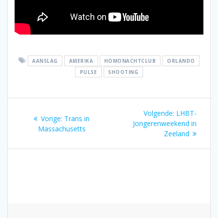
AANSLAG
AMERIKA
HOMONACHTCLUB
ORLANDO
PULSE
SHOOTING
Bericht
Volgend
Volgende:
LHBT-
Vorig
Vorige:
Trans in
navigatie
bericht:
Jongerenweekend in
bericht:
Massachusetts
Zeeland