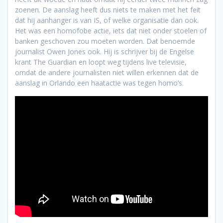
zoenen. De aanslag heeft dus niets te maken met het feit
dat hij aanhanger is van IS, of welke organisatie dan ook.
Het was een homofobe actie, iets dat niet onder stoelen of
banken geschoven zou moeten worden. Dat benoemde
journalist Owen Jones ook. Hij is schrijver bij de Engelse
krant The Guardian en loopt weg tijdens live televisie,
omdat de andere journalisten niet willen erkennen dat de
aanslag in Orlando een haatactie was tegen homo’s.