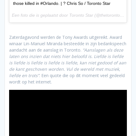
those killed in #Orlando. | ? Chris So / Toronto Star
Een foto die is geplaatst door Toronto Star (@thetorontostar) op
Zaterdagavond werden de Tony Awards uitgereikt. Award
winaar Lin-Manuel Miranda besteedde in zijn bedankspeech
aandacht aan de aanslag in Toronto.
“Aanslagen als deze
laten ons inzien dat niets hier beloofd is. Liefde is liefde
is liefde is liefde is liefde is liefde, kan niet gedood of aan
de kant geschoven worden. Vul de wereld met muziek,
liefde en trots”
. Een quote die op dit moment veel gedeeld
wordt op het internet.