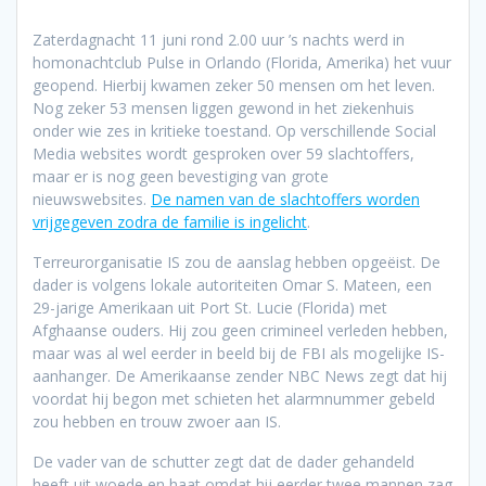
Zaterdagnacht 11 juni rond 2.00 uur ’s nachts werd in
homonachtclub Pulse in Orlando (Florida, Amerika) het vuur
geopend. Hierbij kwamen zeker 50 mensen om het leven.
Nog zeker 53 mensen liggen gewond in het ziekenhuis
onder wie zes in kritieke toestand. Op verschillende Social
Media websites wordt gesproken over 59 slachtoffers,
maar er is nog geen bevestiging van grote
nieuwswebsites.
De namen van de slachtoffers worden
vrijgegeven zodra de familie is ingelicht
.
Terreurorganisatie IS zou de aanslag hebben opgeëist. De
dader is volgens lokale autoriteiten Omar S. Mateen, een
29-jarige Amerikaan uit Port St. Lucie (Florida) met
Afghaanse ouders. Hij zou geen crimineel verleden hebben,
maar was al wel eerder in beeld bij de FBI als mogelijke IS-
aanhanger. De Amerikaanse zender NBC News zegt dat hij
voordat hij begon met schieten het alarmnummer gebeld
zou hebben en trouw zwoer aan IS.
De vader van de schutter zegt dat de dader gehandeld
heeft uit woede en haat omdat hij eerder twee mannen zag