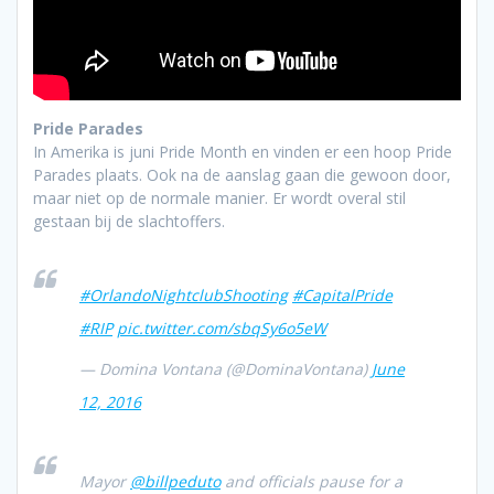
Pride Parades
In Amerika is juni Pride Month en vinden er een hoop Pride
Parades plaats. Ook na de aanslag gaan die gewoon door,
maar niet op de normale manier. Er wordt overal stil
gestaan bij de slachtoffers.
#OrlandoNightclubShooting
#CapitalPride
#RIP
pic.twitter.com/sbqSy6o5eW
— Domina Vontana (@DominaVontana)
June
12, 2016
Mayor
@billpeduto
and officials pause for a