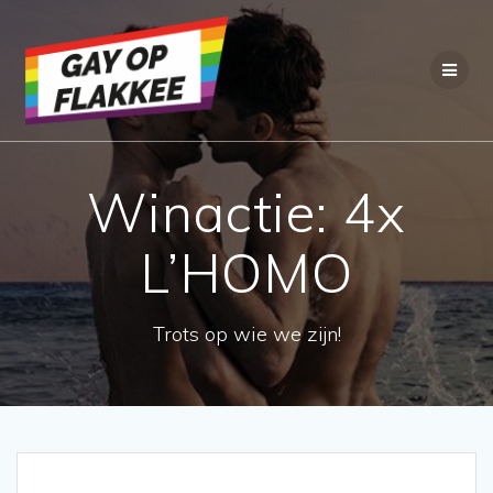
Ga
naar
de
inhoud
Winactie: 4x
L’HOMO
Trots op wie we zijn!